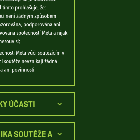
 tímto prohlašuje, že:
těž není žádným způsobem
nzorována, podporována ani
vována společností Meta a nijak
 nesouvisí;
ečnosti Meta vůči soutěžícím v
i soutěže nevznikají žádná
a ani povinnosti.
KY ÚČASTI
IKA SOUTĚŽE A