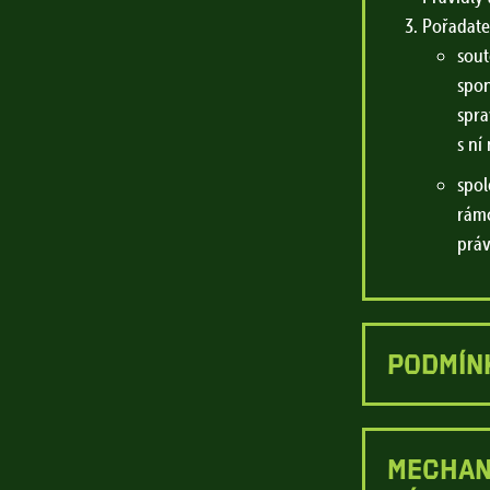
Pořadatel
sou
spo
spra
s ní
spol
rámc
práv
PODMÍN
MECHAN