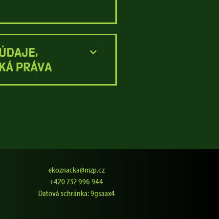
ÚDAJE,
KÁ PRÁVA
ekoznacka@mzp.cz
+420 732 996 944
Datová schránka: 9gsaax4