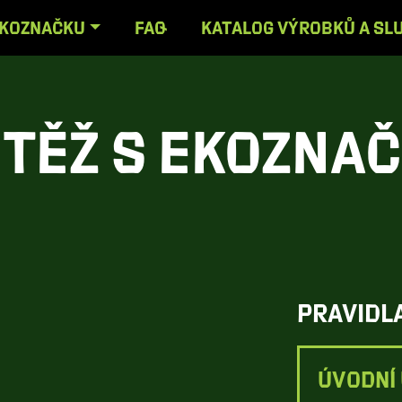
EKOZNAČKU
FAQ
KATALOG VÝROBKŮ A SL
těž s ekozna
Pravidl
ÚVODNÍ