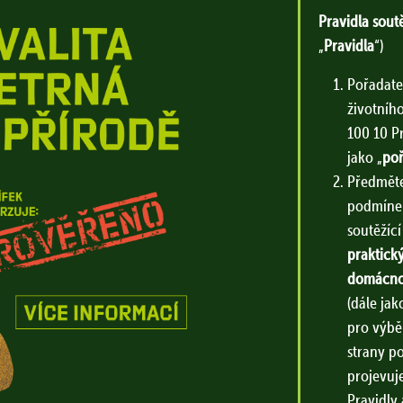
Pravidla sou
„
Pravidla
“)
Pořadate
životního
100 10 P
jako „
poř
Předměte
podmínek
soutěžící
praktick
domácno
(dále jak
pro výbě
strany p
projevuje
Pravidly 