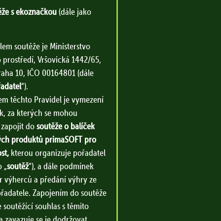
těže s ekoznačkou
(dále jako
lem soutěže je Ministerstvo
 prostředí, Vršovická 1442/65,
raha 10, IČO 00164801 (dále
adatel
“).
m těchto Pravidel je vymezení
, za kterých se mohou
 zapojit do
soutěže o balíček
ých produktů primaSOFT pro
st,
kterou organizuje pořadatel
o „
soutěž
“), a dále podmínek
r výherců a předání výhry ze
ořadatele. Zapojením do soutěže
 soutěžící souhlas s těmito
a zavazuje se je dodržovat.