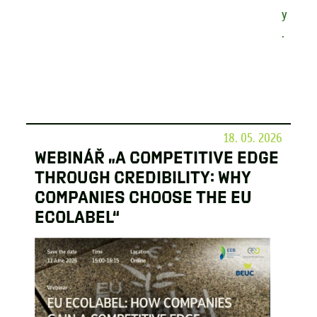
y
.
18. 05. 2026
Webinář „A competitive edge
through credibility: why
companies choose the EU
Ecolabel“