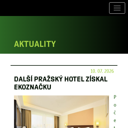
Aktuality
10. 07. 2026
Další pražský hotel získal
ekoznačku
P
o
č
e
t