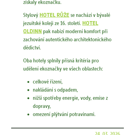
získaly ekoznačku.
Stylový
hotel RŮŽE
se nachází v bývalé
jezuitské koleji ze 16. století.
Hotel
OLDINN
pak nabízí moderní komfort při
zachování autentického architektonického
dědictví.
Oba hotely splnily přísná kritéria pro
udělení ekoznačky ve všech oblastech:
celkové řízení,
nakládání s odpadem,
nižší spotřeby energie, vody, emise z
dopravy,
omezení plýtvání potravinami.
24. 03. 2026