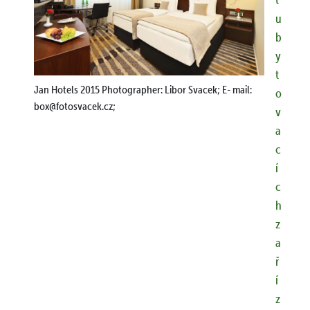
u
b
y
t
Jan Hotels 2015 Photographer: Libor Svacek; E- mail:
o
box@fotosvacek.cz;
v
a
c
í
c
h
z
a
ř
í
z