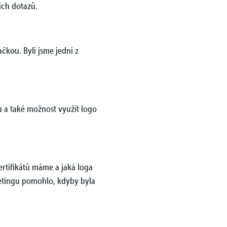
jich dotazů.
kou. Byli jsme jedni z
u a také možnost využít logo
rtifikátů máme a jaká loga
etingu pomohlo, kdyby byla