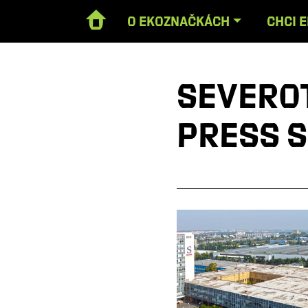
O EKOZNAČKÁCH
CHCI 
Severot
Press s.