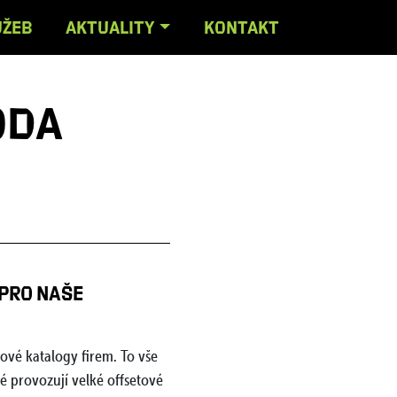
UŽEB
AKTUALITY
KONTAKT
oda
 PRO NAŠE
ové katalogy firem. To vše
ré provozují velké offsetové