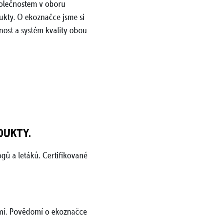
společnostem v oboru
dukty. O ekoznačce jsme si
nost a systém kvality obou
a Press s. r. o.
web Severotisk s.r.o.
DUKTY.
gů a letáků. Certifikované
omí. Povědomí o ekoznačce