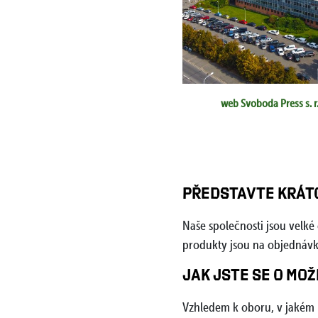
web Severotisk s.r.o.
web Svoboda Press s. r.
PŘEDSTAVTE KRÁTC
Naše společnosti jsou velké
produkty jsou na objednávku 
JAK JSTE SE O MO
Vzhledem k oboru, v jakém 