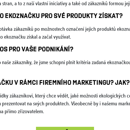
 stran, a to z naší vlastní iniciativy a také od zákazníků formou je
O EKOZNAČKU PRO SVÉ PRODUKTY ZÍSKAT?
ptávka zákazníků po možnostech označení jejich produktů ekoznač
to ekoznačku získal a začal využívat.
NOS PRO VAŠE PODNIKÁNÍ?
o naše zákazníky, že jsme schopni plnit kritéria zadaná ekoznačko
ČKU V RÁMCI FIREMNÍHO MARKETINGU? JAK?
ky zákazníkovi, který chce vědět, jaké možnosti ekologických ce
m prezentovat na svých produktech. Všeobecně by i našemu mark
a přímo zřizovatelem.