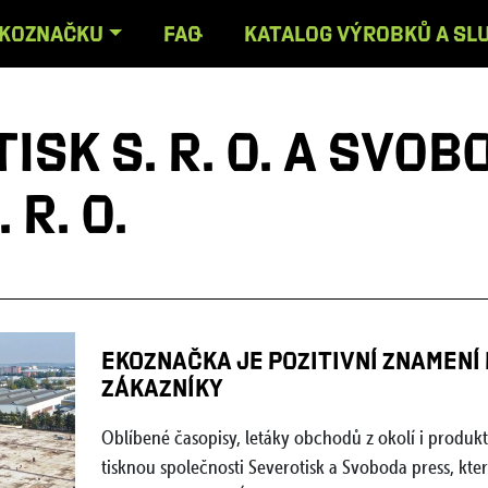
EKOZNAČKU
FAQ
KATALOG VÝROBKŮ A SL
isk s. r. o. a Svob
 r. o.
EKOZNAČKA JE POZITIVNÍ ZNAMENÍ
ZÁKAZNÍKY
Oblíbené časopisy, letáky obchodů z okolí i produkt
tisknou společnosti Severotisk a Svoboda press, kte