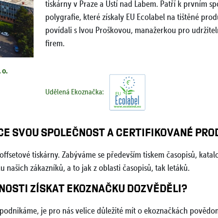
tiskárny v Praze a Ústí nad Labem. Patří k prvním 
polygrafie, které získaly EU Ecolabel na tištěné pro
povídali s Ivou Proškovou, manažerkou pro udržitel
firem.
 o.
web Severotisk s.r.o.
web Svobod
Udělená Ekoznačka:
E SVOU SPOLEČNOST A CERTIFIKOVANÉ PRO
 offsetové tiskárny. Zabýváme se především tiskem časopisů, katalo
našich zákazníků, a to jak z oblasti časopisů, tak letáků.
ŽNOSTI ZÍSKAT EKOZNAČKU DOZVĚDĚLI?
podnikáme, je pro nás velice důležité mít o ekoznačkách pověd