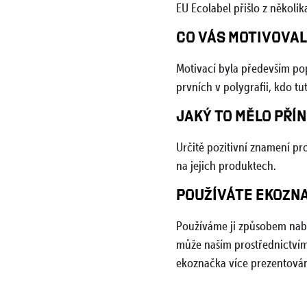
EU Ecolabel přišlo z několika
CO VÁS MOTIVOVAL
Motivací byla především po
prvních v polygrafii, kdo tu
JAKÝ TO MĚLO PŘÍ
Určitě pozitivní znamení pr
na jejich produktech.
POUŽÍVÁTE EKOZNA
Používáme ji způsobem nabíd
může naším prostřednictví
ekoznačka více prezentován