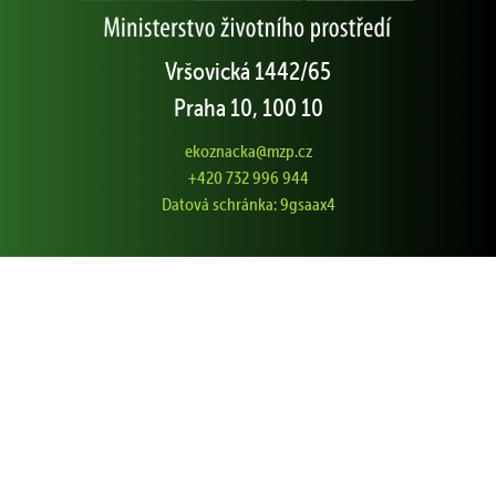
Vršovická 1442/65
Praha 10, 100 10
ekoznacka@mzp.cz
+420 732 996 944
Datová schránka: 9gsaax4